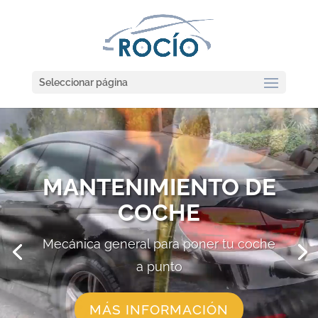
Seleccionar página
Reproductor
de
vídeo
MANTENIMIENTO DE
COCHE
Mecánica general para poner tu coche
a punto
MÁS INFORMACIÓN